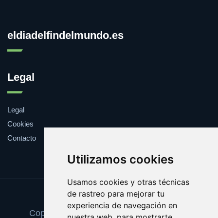
eldiadelfindelmundo.es
Legal
Legal
Cookies
Contacto
Utilizamos cookies
Usamos cookies y otras técnicas
de rastreo para mejorar tu
Update cookies preferences
experiencia de navegación en
Copyright © 2025 eldiadelfindelmundo.es
nuestra web, para mostrarte