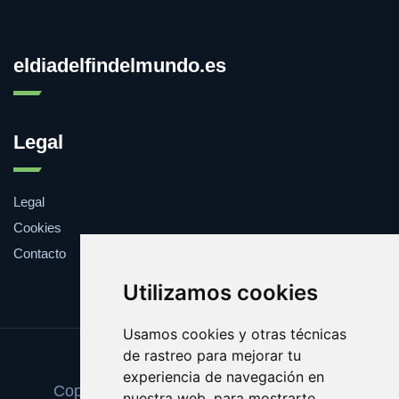
eldiadelfindelmundo.es
Legal
Legal
Cookies
Contacto
Utilizamos cookies
Usamos cookies y otras técnicas
de rastreo para mejorar tu
Update cookies preferences
experiencia de navegación en
Copyright © 2025 eldiadelfindelmundo.es
nuestra web, para mostrarte